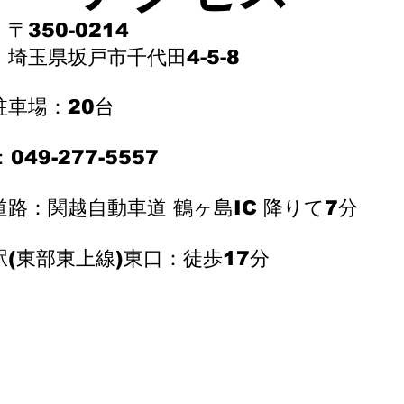
〒350-0214
県坂戸市千代田4-5-8
駐車場：20台
：049-277-5557
道路：関越自動車道 鶴ヶ島IC 降りて7分
(東部東上線)東口：徒歩17分​