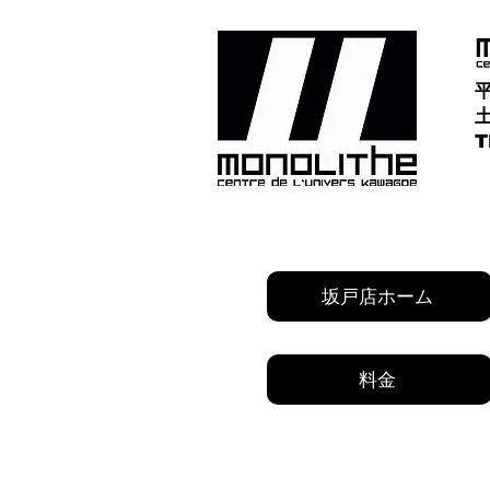
平
土
​
坂戸店ホーム
料金