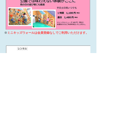
​※
ミニキッズウォールは会員登録なしでご利用いただけます。
川越店
1430-1 Yamada, Kawagoe,
Saitama
350-0822
,
坂戸店
4‐5‐8 Chiyoda, Sakado,
Saitama
350-0214