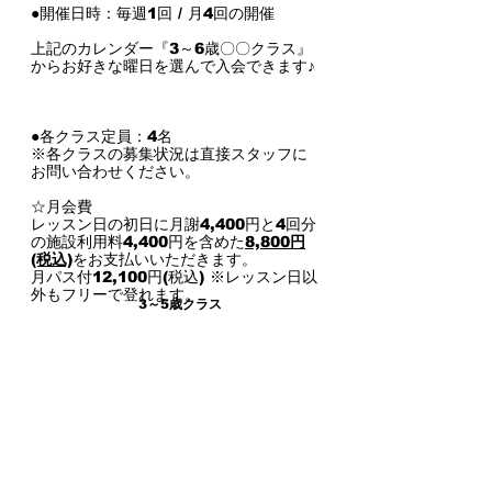
●開催日時：毎週1回 / 月4回の開催
上記のカレンダー『3～6歳〇〇クラス』
からお好きな曜日を選んで入会できます♪
●各クラス定員：4名
※各クラスの募集状況は直接スタッフに
お問い合わせください。
☆月会費
レッスン日の初日に月謝4,400円と4回分
の施設利用料4,400円を含めた
8,800円
(税込)
をお支払いいただきます。
月パス付12,100円(税込) ※レッスン日以
外もフリーで登れます。
​3～5歳クラス