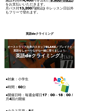
施設利用料4,400円を含めた
9,900円(税込)
をお支払いいただきます。
月パス付13,200円(税込) ※レッスン日以外
もフリーで登れます。
​英語deクライミング
オーストラリア出身のスタッフBLAKE／ブレイクと
英語をしゃべりながら一緒に登りましょう♪
英語deクライミング！
●対象：小学生
●時間：60分
●開催日時：毎週金曜日17：00～18：00 /
月4回の開催
●クラス定員：8名