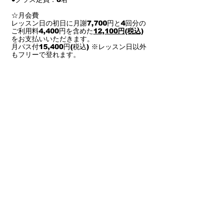
☆月会費
レッスン日の初日に月謝7,700円と4回分の
ご利用料4,400円を含めた
12,100円(税込)
をお支払いいただきます。
月パス付15,400円(税込) ※レッスン日以外
もフリーで登れます。
★先生はネイティブ★
Blake Wardell/ブレイク
オーストラリア出身
日本大好き！クライミング大好き！な彼と
英語で会話しながらクライミング！！