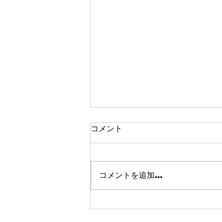
コメント
コメントを追加…
イベント前 外し＆洗い 完了
✨