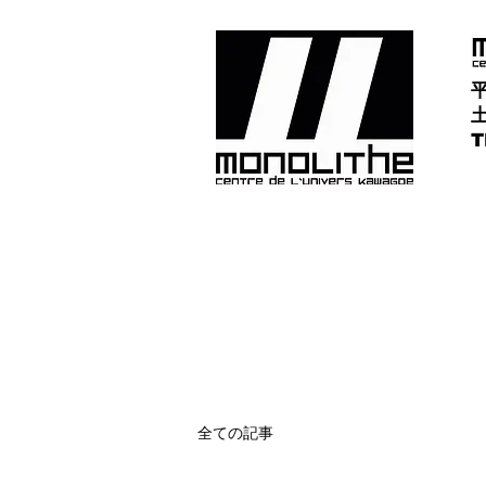
平
土
​
全ての記事