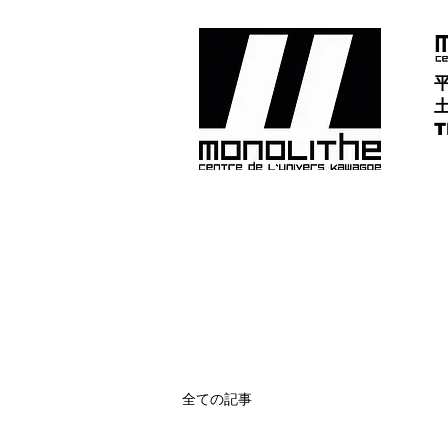
平
土
​
全ての記事