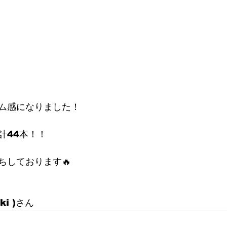
ム感になりました！
計44本！！
ちしております🔥
ki )さん