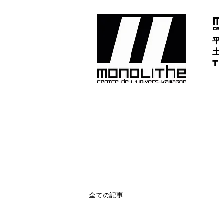
平
土
​
全ての記事