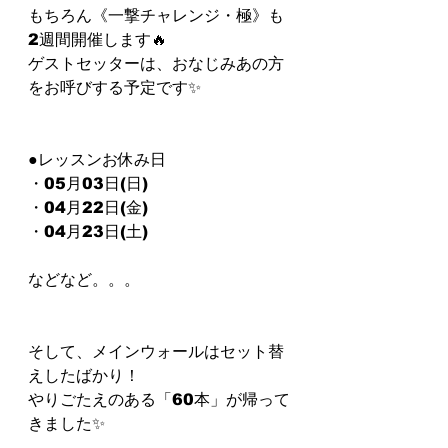
もちろん《一撃チャレンジ‪‪‪・極︎︎》も
2週間開催します🔥
ゲストセッターは、おなじみあの方⁡
をお呼びする予定です✨
●レッスンお休み日⁡⁡
⁡・05月03日(日)
・04月22日(金)⁡
⁡・04月23日(土)⁡
⁡⁡⁡⁡⁡などなど。。。⁡
⁡⁡⁡⁡そして、メインウォールはセット替
えしたばかり！
やりごたえのある「60本」が帰って
きました✨