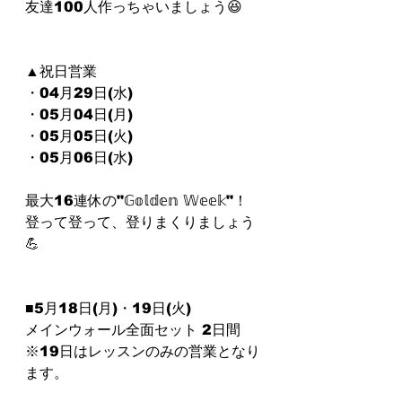
友達100人作っちゃいましょう😆
▲祝日営業
⁡・04月29日(水)⁡
⁡・05月04日(月⁡)⁡
・05月05日(火)⁡⁡
⁡⁡・05月06日(水)⁡⁡
⁡⁡最大16連休の"𝔾𝕠𝕝𝕕𝕖𝕟 𝕎𝕖𝕖𝕜"！⁡
⁡登って登って、登りまくりましょう
💪
■5月18日(月)⁡⁡・19日(火)
⁡メインウォール全面セット 2日間⁡
※19日はレッスンのみの営業となり
ます。