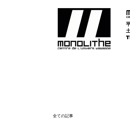
平
土
​
全ての記事